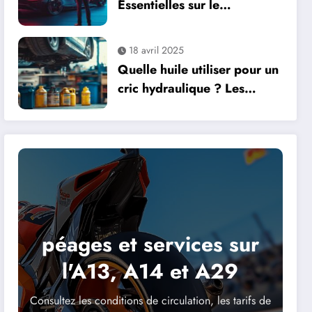
Essentielles sur le
Perfectionnement a la
Conduite
18 avril 2025
Quelle huile utiliser pour un
cric hydraulique ? Les
secrets d’une maintenance
optimale
péages et services sur
l'A13, A14 et A29
Consultez les conditions de circulation, les tarifs de