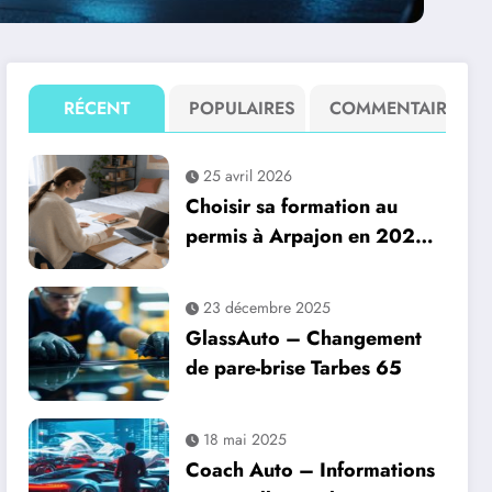
RÉCENT
POPULAIRES
COMMENTAIRE
25 avril 2026
Choisir sa formation au
permis à Arpajon en 2026 :
Comparatif de 3 auto-
écoles (Ornikar, Auto-école
23 décembre 2025
de la Gare Arpajon, Auto-
GlassAuto – Changement
école VIP Arpajon)
de pare-brise Tarbes 65
18 mai 2025
Coach Auto – Informations